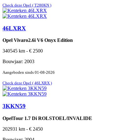
Check deze Opel ( T280KN )
46LXRX
Opel Vivaro2.6i V6 Onyx Edition
340545
km -
€
2500
Bouwjaar:
2003
Aangeboden sinds
01-08-2026
Check deze Opel ( 46LXRX )
3KKN59
OpelTour 1.7 Di ROLSTOEL/INVALIDE
202931
km -
€
2450
Bouwjaar:
2004