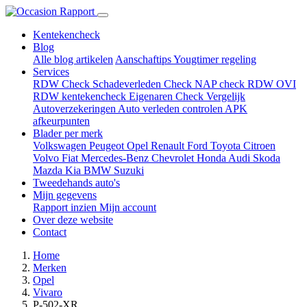
Kentekencheck
Blog
Alle blog artikelen
Aanschaftips
Yougtimer regeling
Services
RDW Check
Schadeverleden Check
NAP check
RDW OVI
RDW kentekencheck
Eigenaren Check
Vergelijk
Autoverzekeringen
Auto verleden controlen
APK
afkeurpunten
Blader per merk
Volkswagen
Peugeot
Opel
Renault
Ford
Toyota
Citroen
Volvo
Fiat
Mercedes-Benz
Chevrolet
Honda
Audi
Skoda
Mazda
Kia
BMW
Suzuki
Tweedehands auto's
Mijn gegevens
Rapport inzien
Mijn account
Over deze website
Contact
Home
Merken
Opel
Vivaro
P-502-XR