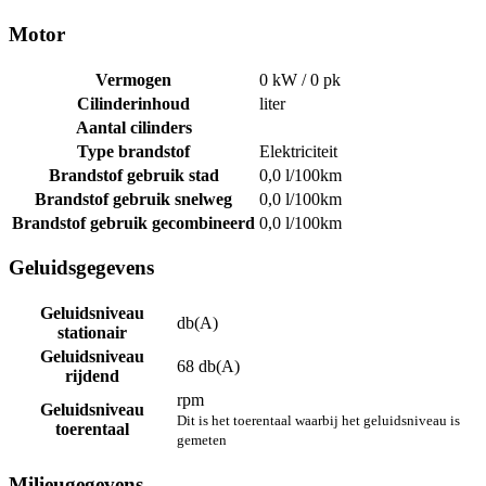
Motor
Vermogen
0 kW / 0 pk
Cilinderinhoud
liter
Aantal cilinders
Type brandstof
Elektriciteit
Brandstof gebruik stad
0,0 l/100km
Brandstof gebruik snelweg
0,0 l/100km
Brandstof gebruik gecombineerd
0,0 l/100km
Geluidsgegevens
Geluidsniveau
db(A)
stationair
Geluidsniveau
68 db(A)
rijdend
rpm
Geluidsniveau
Dit is het toerentaal waarbij het geluidsniveau is
toerentaal
gemeten
Milieugegevens