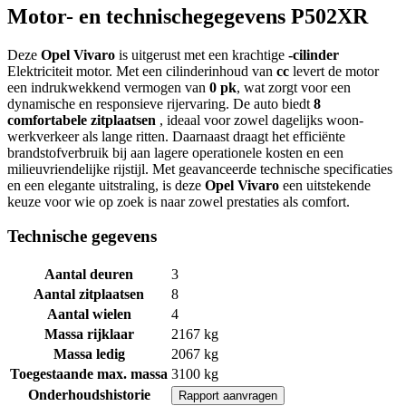
Motor- en technischegegevens P502XR
Deze
Opel
Vivaro
is uitgerust met een krachtige
-cilinder
Elektriciteit motor. Met een cilinderinhoud van
cc
levert de motor
een indrukwekkend vermogen van
0 pk
, wat zorgt voor een
dynamische en responsieve rijervaring. De auto biedt
8
comfortabele zitplaatsen
, ideaal voor zowel dagelijks woon-
werkverkeer als lange ritten. Daarnaast draagt het efficiënte
brandstofverbruik bij aan lagere operationele kosten en een
milieuvriendelijke rijstijl. Met geavanceerde technische specificaties
en een elegante uitstraling, is deze
Opel Vivaro
een uitstekende
keuze voor wie op zoek is naar zowel prestaties als comfort.
Technische gegevens
Aantal deuren
3
Aantal zitplaatsen
8
Aantal wielen
4
Massa rijklaar
2167 kg
Massa ledig
2067 kg
Toegestaande max. massa
3100 kg
Onderhoudshistorie
Rapport aanvragen