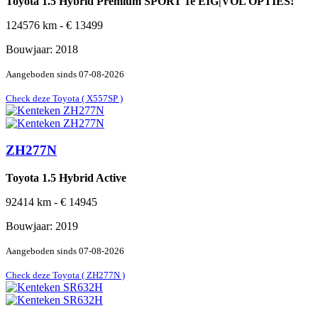
Toyota 1.5 Hybrid Premium SPORT 1e EIG|VOL OPTIES!
124576
km -
€
13499
Bouwjaar:
2018
Aangeboden sinds
07-08-2026
Check deze Toyota ( X557SP )
ZH277N
Toyota 1.5 Hybrid Active
92414
km -
€
14945
Bouwjaar:
2019
Aangeboden sinds
07-08-2026
Check deze Toyota ( ZH277N )