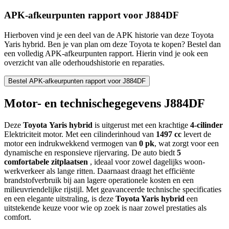
APK-afkeurpunten rapport voor J884DF
Hierboven vind je een deel van de APK historie van deze Toyota
Yaris hybrid. Ben je van plan om deze Toyota te kopen? Bestel dan
een volledig APK-afkeurpunten rapport. Hierin vind je ook een
overzicht van alle oderhoudshistorie en reparaties.
Bestel APK-afkeurpunten rapport voor J884DF
Motor- en technischegegevens J884DF
Deze
Toyota
Yaris hybrid
is uitgerust met een krachtige
4-cilinder
Elektriciteit motor. Met een cilinderinhoud van
1497 cc
levert de
motor een indrukwekkend vermogen van
0 pk
, wat zorgt voor een
dynamische en responsieve rijervaring. De auto biedt
5
comfortabele zitplaatsen
, ideaal voor zowel dagelijks woon-
werkverkeer als lange ritten. Daarnaast draagt het efficiënte
brandstofverbruik bij aan lagere operationele kosten en een
milieuvriendelijke rijstijl. Met geavanceerde technische specificaties
en een elegante uitstraling, is deze
Toyota Yaris hybrid
een
uitstekende keuze voor wie op zoek is naar zowel prestaties als
comfort.