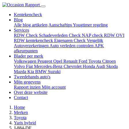
Kentekencheck
Blog
Alle blog artikelen
Aanschaftips
Yougtimer regeling
Services
RDW Check
Schadeverleden Check
NAP check
RDW OVI
RDW kentekencheck
Eigenaren Check
Vergelijk
Autoverzekeringen
Auto verleden controlen
APK
afkeurpunten
Blader per merk
Volkswagen
Peugeot
Opel
Renault
Ford
Toyota
Citroen
Volvo
Fiat
Mercedes-Benz
Chevrolet
Honda
Audi
Skoda
Mazda
Kia
BMW
Suzuki
Tweedehands auto's
Mijn gegevens
Rapport inzien
Mijn account
Over deze website
Contact
Home
Merken
Toyota
Yaris hybrid
J-884-DF