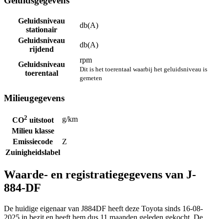
Geluidsgegevens
Geluidsniveau
db(A)
stationair
Geluidsniveau
db(A)
rijdend
rpm
Geluidsniveau
Dit is het toerentaal waarbij het geluidsniveau is
toerentaal
gemeten
Milieugegevens
2
g/km
CO
uitstoot
Milieu klasse
Emissiecode
Z
Zuinigheidslabel
Waarde- en registratiegegevens van J-
884-DF
De huidige eigenaar van J884DF heeft deze Toyota sinds 16-08-
2025 in bezit en heeft hem dus 11 maanden geleden gekocht. De