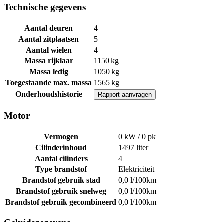
Technische gegevens
Aantal deuren
4
Aantal zitplaatsen
5
Aantal wielen
4
Massa rijklaar
1150 kg
Massa ledig
1050 kg
Toegestaande max. massa
1565 kg
Onderhoudshistorie
Rapport aanvragen
Motor
Vermogen
0 kW / 0 pk
Cilinderinhoud
1497
liter
Aantal cilinders
4
Type brandstof
Elektriciteit
Brandstof gebruik stad
0,0 l/100km
Brandstof gebruik snelweg
0,0 l/100km
Brandstof gebruik gecombineerd
0,0 l/100km