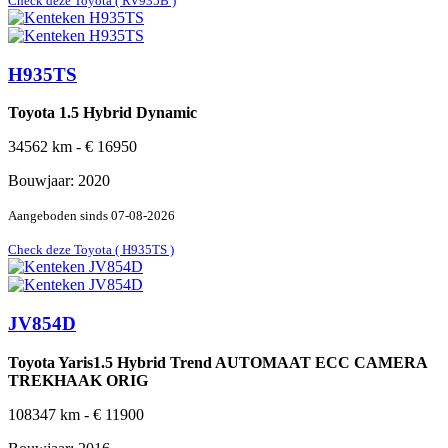
Check deze Toyota ( RV935B )
H935TS
Toyota 1.5 Hybrid Dynamic
34562
km -
€
16950
Bouwjaar:
2020
Aangeboden sinds
07-08-2026
Check deze Toyota ( H935TS )
JV854D
Toyota Yaris1.5 Hybrid Trend AUTOMAAT ECC CAMERA
TREKHAAK ORIG
108347
km -
€
11900